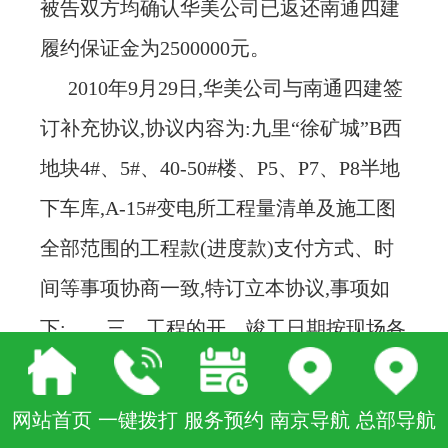
被告双方均确认华美公司已返还南通四建
履约保证金为2500000元。
2010年9月29日,华美公司与南通四建签
订补充协议,协议内容为:九里“徐矿城”B西
地块4#、5#、40-50#楼、P5、P7、P8半地
下车库,A-15#变电所工程量清单及施工图
全部范围的工程款(进度款)支付方式、时
间等事项协商一致,特订立本协议,事项如
下:……三、工程的开、竣工日期按现场各
个单体工程的实际开工日期,实际开工日期
以现场具备开工条件(非发包人原因),现场
网站首页
一键拨打
服务预约
南京导航
总部导航