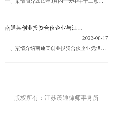
一、案情简介2015年8月的一天中午十二点，某商业银行行长办公室内，沉静在一片紧张的气…
南通某创业投资合伙企业与江苏博悦物联网科技有限公司对赌协议案
2022-08-17
一、案情介绍南通某创业投资合伙企业凭借与江苏博悦物联网科技有限公司、上海同济大学范…
版权所有：江苏茂通律师事务所