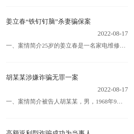
姜立春“铁钉钉脑”杀妻骗保案
2022-08-17
一、案情简介25岁的姜立春是一名家电维修工，06年在江苏省苏州市打工期间，他与比他小3…
胡某某涉嫌诈骗无罪一案
2022-08-17
一、案情简介被告人胡某某，男，1968年9月4日出生，广东珠海香洲区人。因涉嫌犯诈骗罪于…
高额返利型诈骗成功为当事人降低7年量刑