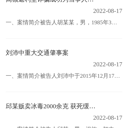
2022-08-17
一、案情简介被告人胡某某，男，1985年3月2日出生，江西上犹县人。因涉嫌犯诈骗罪于201…
刘沛中重大交通肇事案
2022-08-17
一、案情简介被告人刘沛中于2015年12月17日19时10分许，饮酒后驾驶苏E别克小型客车，沿…
邱某贩卖冰毒2000余克 获死缓成功保命
2022-08-17