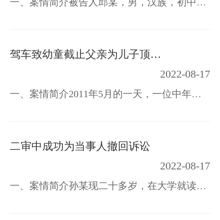
一、案情简介被告人邱某，男，汉族，初中文化。因涉嫌贩卖毒品罪，于2010年3月13日被刑…
驾车致幼童截止父亲为儿子顶包一案
2022-08-17
一、案情简介2011年5月的一天，一位中年男子抱着一个三岁幼童来到江苏茂通律师事务所。…
二审中成功为当事人撤回诉讼
2022-08-17
一、案情简介孙某现二十多岁，在大学就读期间患上严重的精神分裂症，长期进行药物治疗至…