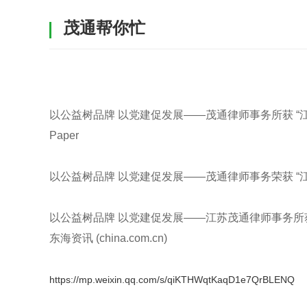
茂通帮你忙
以公益树品牌 以党建促发展——茂通律师事务所获 “江
Paper
以公益树品牌 以党建促发展——茂通律师事务荣获 “江苏省
以公益树品牌 以党建促发展——江苏茂通律师事务所获 “
东海资讯 (china.com.cn)
https://mp.weixin.qq.com/s/qiKTHWqtKaqD1e7QrBLENQ