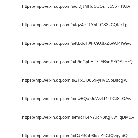
https://mp.weixin.qq.com/s/ciDjJMRqSOSzTv59o7rNUA
https://mp.weixin.qq.com/s/fqz4cT1YnIFO83zCQIqrTg
https://mp.weixin.qq.com/s/KBdoPXFCiUJfxZbW94IWaw
https://mp.weixin.qq.com/s/b9qCpbEF7J5BxdSYOSnezQ
https://mp.weixin.qq.com/s/2PxUO859-yHvS9oBIfdglw
https://mp.weixin.qq.com/s/ewBQurJaWvLl4kFGt8LQAw
https://mp.weixin.qq.com/s/mRYGP-79cN8KgluwTqDM5A
https://mp.weixin.qq.com/s/DJYiSab6bsxAkGIQzqyIdQ