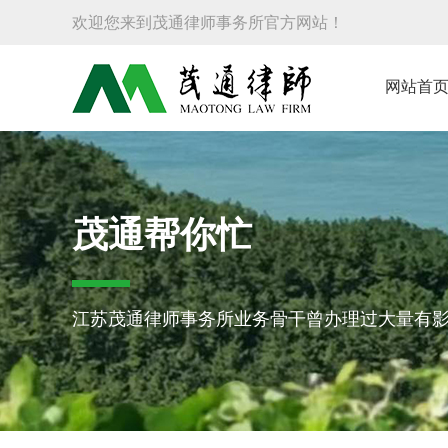
欢迎您来到茂通律师事务所官方网站！
网站首
茂通帮你忙
江苏茂通律师事务所业务骨干曾办理过大量有