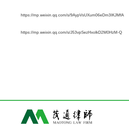
https://mp.weixin.qq.com/s/9AypVsUXum06eDm3IKJMfA
https://mp.weixin.qq.com/s/J53vpSezHxolkD2M0HzM-Q