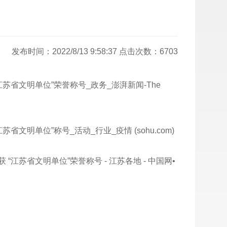
发布时间：2022/8/13 9:58:37 点击次数：6703
苏省文明单位”荣誉称号_政务_澎湃新闻-The
文明单位”称号_活动_行业_疫情 (sohu.com)
江苏省文明单位”荣誉称号 - 江苏各地 - 中国网•