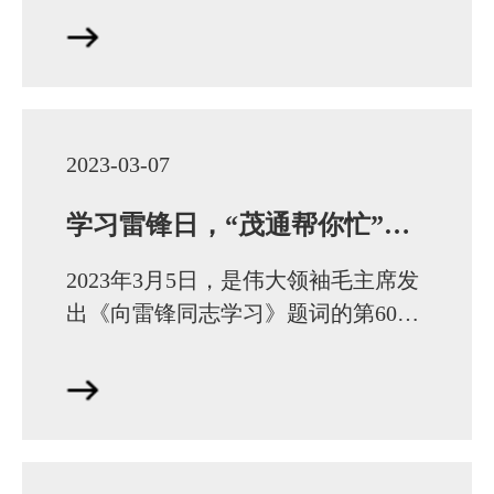
仲裁员的通知》，全国律协仲裁与律
师调解专委会委…
2023-03-07
学习雷锋日，“茂通帮你忙”公益法律服务品牌在行动
2023年3月5日，是伟大领袖毛主席发
出《向雷锋同志学习》题词的第60个
学习纪念日。为大力传承和践行雷锋
精神，江苏茂通律师事务所，“茂通
帮你忙”公益法…