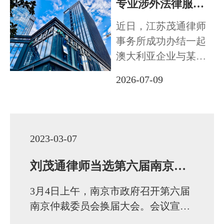
专业涉外法律服务显担当 高效化解跨境合同纠纷 促成中外企业持续合作
忙
近日，江苏茂通律师
事务所成功办结一起
法治体检
澳大利亚企业与某外
贸企业国际货物买卖
联系我们
2026-07-09
合同纠纷，凭借成熟
的双语涉外服务能
力、高效柔性的纠纷
化解方案，一次性妥
2023-03-07
善解决全部争议，不
仅充分维护境外客户
刘茂通律师当选第六届南京仲裁委员会仲裁员
合法权益，更促成双
3月4日上午，南京市政府召开第六届
方企业…
南京仲裁委员会换届大会。会议宣读
了《关于聘任第六届南京仲裁委员会