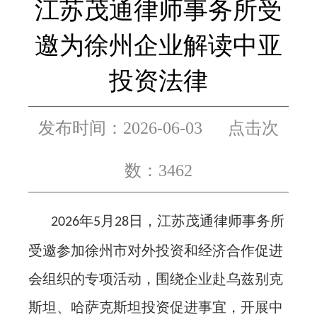
江苏茂通律师事务所受
忙
邀为徐州企业解读中亚
法治体检
投资法律
联系我们
发布时间：2026-06-03 点击次
数：3462
年
月
日，江苏茂通律师事务所
2026
5
28
受邀参加徐州市对外投资和经济合作促进
会组织的专项活动，围绕企业赴乌兹别克
斯坦、哈萨克斯坦投资促进事宜，开展中