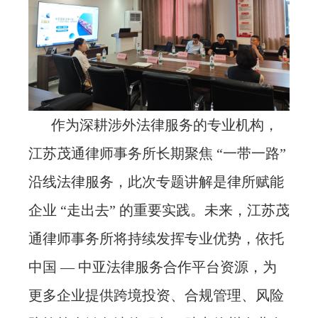
作为深耕涉外法律服务的专业机构，
江苏茂通律师事务所长期聚焦
“一带一路”
沿线法律服务，此次专题讲解是律所赋能
企业 “走出去” 的重要实践。未来，
江苏茂
通律师事务所
将持续发挥专业优势，依托
中国
— 中亚法律服务合作平台资源，为
更多企业提供跨境投资、合规管理、风险