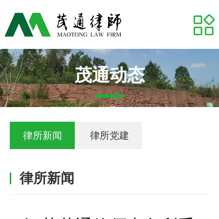
网站首页
关于我们
专业领域
茂通动态
推荐律师
网站首页
-
茂通动态
- 律所新闻
代表案例
律所新闻
律所党建
业务研究
律所新闻
茂通动态
茂通帮你