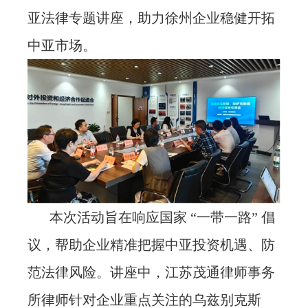
亚法律专题讲座，助力徐州企业稳健开拓
中亚市场。
本次活动旨在响应国家
“一带一路” 倡
议，帮助企业精准把握中亚投资机遇、防
范法律风险。讲座中，
江苏茂通律师事务
所律师
针对企业重点关注的乌兹别克斯