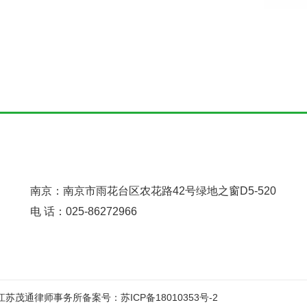
南京：南京市雨花台区农花路42号绿地之窗D5-520
电 话：025-86272966
权所有：江苏茂通律师事务所
备案号：苏ICP备18010353号-2