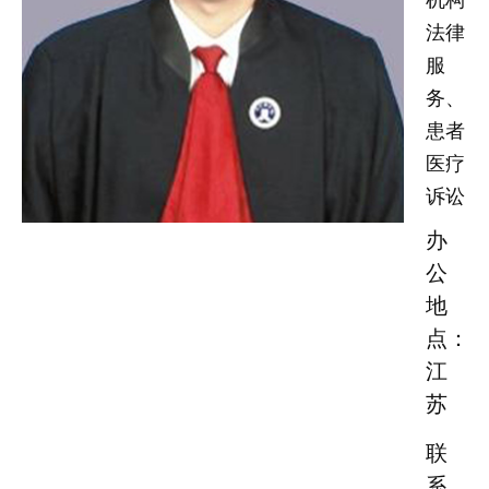
机构
法律
忙
服
法治体检
务、
患者
联系我们
医疗
诉讼
办
公
地
点：
江
苏
联
系