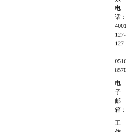
电
话：
4001-
127-
127
0516-
85702
电
子
邮
箱：
工
作