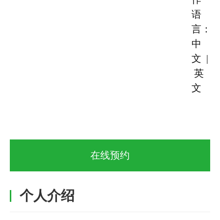
语
言：
中
文 |
英
文
在线预约
个人介绍