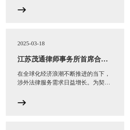
省政协委员、江苏茂通律师事务所党
支部书记刘茂…
2025-03-18
江苏茂通律师事务所首席合伙人刘茂通，成功入选 “江苏涉外律师服务大讲坛” 讲师团成员
在全球化经济浪潮不断推进的当下，
涉外法律服务需求日益增长。为契合
新形势下的行业发展需求，江苏省律
师协会积极作为，强势启动涉外律师
人才库梳理更新…