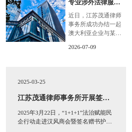
专业涉外法律服务显担当 高效化解跨境合同纠纷 促成中外企业持续合作
忙
近日，江苏茂通律师
事务所成功办结一起
法治体检
澳大利亚企业与某外
贸企业国际货物买卖
联系我们
2026-07-09
合同纠纷，凭借成熟
的双语涉外服务能
力、高效柔性的纠纷
化解方案，一次性妥
2025-03-25
善解决全部争议，不
仅充分维护境外客户
江苏茂通律师事务所开展签名赠书赋能民企发展活动
合法权益，更促成双
2025年3月22日，“1+1+1”法治赋能民
方企业…
企行动走进汉风商会暨签名赠书护航
企业高质量发展活动成功举办。江苏