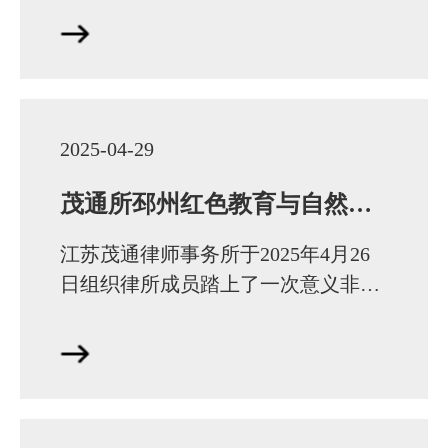
月5日放假2025年5月6日（星期二）
起正常工作五一…
2025-04-29
茂通所邳州红色教育与自然人文团建纪实
江苏茂通律师事务所于2025年4月26
日组织律所成员踏上了一次意义非凡
的团建之旅，在此次活动中，我所人
员参观了淮海战役碾庄圩战斗纪念
馆、邳州艾山景区…