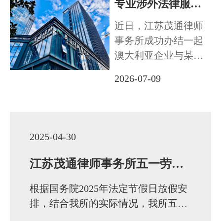
专业涉外法律服务显担当 高效化解跨境合同纠纷 促成中外企业持续合作
忙
近日，江苏茂通律师
事务所成功办结一起
法治体检
澳大利亚企业与某外
贸企业国际货物买卖
联系我们
2026-07-09
合同纠纷，凭借成熟
的双语涉外服务能
力、高效柔性的纠纷
化解方案，一次性妥
2025-04-30
善解决全部争议，不
仅充分维护境外客户
江苏茂通律师事务所五一劳动节放假通知
合法权益，更促成双
根据国务院2025年法定节假日放假安
方企业…
排，结合我所的实际情况，我所五一
假期放假安排如下：2025年5月1日-5