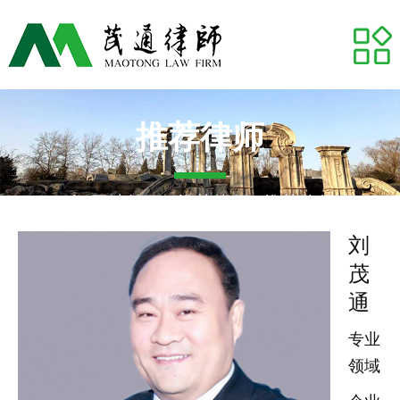
网站首页
关于我们
专业领域
推荐律师
推荐律师
网站首页
-
推荐律师
- 推荐律师
代表案例
刘
茂
业务研究
通
茂通动态
专业
领域
茂通帮你