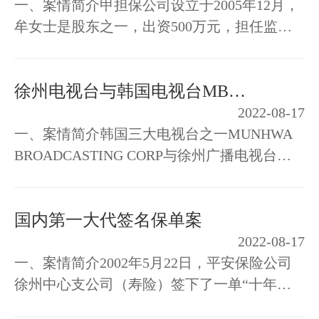
一、案情简介甲担保公司设立于2005年12月，
牟女士是股东之一，出资500万元，担任监
事。2006年9月，牟女士将全部股权转让于他
人，并办理了工商登记变更手续，退出公…
徐州电视台与韩国电视台MBC知识产权纠纷
2022-08-17
一、案情简介韩国三大电视台之一MUNHWA
BROADCASTING CORP与徐州广播电视台侵
犯著作财产权纠纷一案中，MBC电视台称其是
电视剧《人鱼小姐》的著作权人，并出示了
国内第一大代签名保单案
相…
2022-08-17
一、案情简介2002年5月22日，平安保险公司
徐州中心支公司（寿险）签下了一单“十年期
鸿祥附加定期寿险”，年保费980万元，10年保