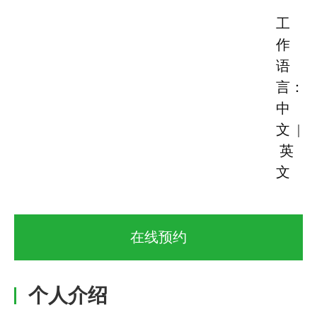
工
作
语
言：
中
文 |
英
文
在线预约
个人介绍