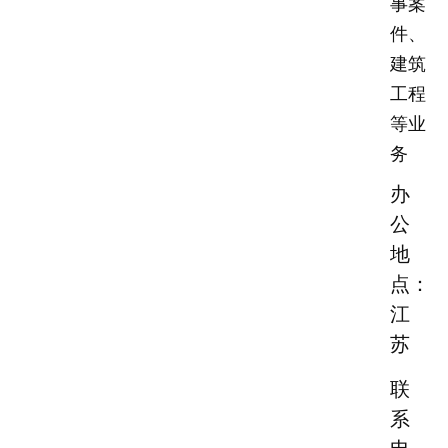
事案
件、
建筑
工程
等业
务
办
公
地
点：
江
苏
联
系