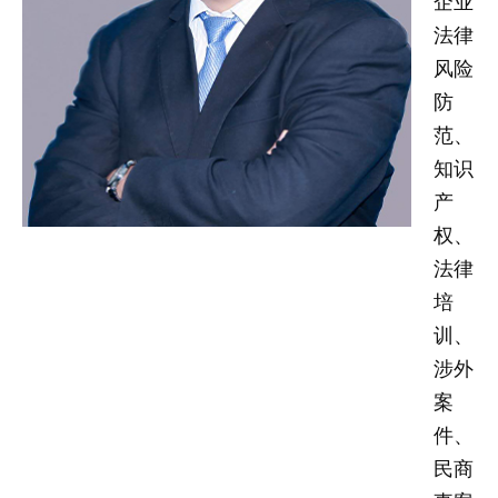
企业
忙
法律
风险
法治体检
防
范、
联系我们
知识
产
权、
法律
培
训、
涉外
案
件、
民商