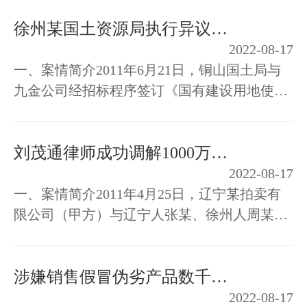
费9800万元。其中平安保险徐州支公…
徐州某国土资源局执行异议之诉
2022-08-17
一、案情简介2011年6月21日，铜山国土局与
九金公司经招标程序签订《国有建设用地使用
权出让合同》，该合同约定了有关徐州市铜山
区2011-29号宗地国有土地出让的相关…
刘茂通律师成功调解1000万拍卖保证金
2022-08-17
一、案情简介2011年4月25日，辽宁某拍卖有
限公司（甲方）与辽宁人张某、徐州人周某
（乙方）签订一份协议书，约定，张某、周某
共同参加辽宁某市农贸大厅一层内的门…
涉嫌销售假冒伪劣产品数千万元 嫌疑人春节前获释放
2022-08-17