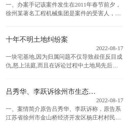
一、办案手记该案件发生在2011年春节前夕，
徐州某著名工程机械集团是案件的受害人，涉
及金额数千万元。案值之大、影响之大、办理
案件难度之大可想而知。我和姜培律…
十年不明土地纠纷案
2022-08-17
一块宅基地,因为归属问题不仅导致叔侄反目成
仇,怒上法庭,而且在诉讼过程中土地局先后出
具了耐人寻味的前后自相矛盾的红头文件,把这
宗看起来十分简单的民事案件搅得…
吕秀华、李跃诉徐州市生态环境局、江苏省生态环境厅政府信息公开答复及行政复议决定案
2022-08-17
一、案情简介原告吕秀华、李跃诉称，原告系
江苏省徐州市金山桥经济开发区杨庄村村民，
1993年其于江苏省徐州市金山桥经济开发区杨