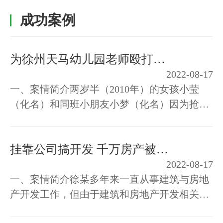
成功案例
为徐州天马幼儿园老师殴打幼童案受害人成功维权
2022-08-17
一、案情简介两岁半（2010年）的女孩小莹
（化名）和同班小朋友小梦（化名）因为抢板
凳发生争执，两个小朋友互相抓了对方一下，
小梦胳膊上留下一道痕迹。之后，小梦…
挂靠公司搞开发 千万房产被查封
2022-08-17
一、案情简介徐某多年来一直从事建筑与房地
产开发工作，但由于建筑和房地产开发相关资
质的取得比较困难,所以徐某一直未成立自己的